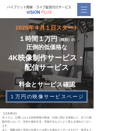
ハイブリッド開催・ライブ配信代行サービス
VISION
PLUS
2025年４月１日スタート
１時間１万円
（税別）の
​圧倒的低価格な
4K映像制作サービス・
配信サービス
料金とサービス確認
１万円の映像サービスページ
【注意事項】
本コラム、記事における技術情報や数値、仕様に関する情報など、全ての掲
載内容において、状況や接続方法、実施方法などにより異なる場合がござい
ます。
​また、掲載当時と現在の仕様などは異なる場合がございますので、参考まで