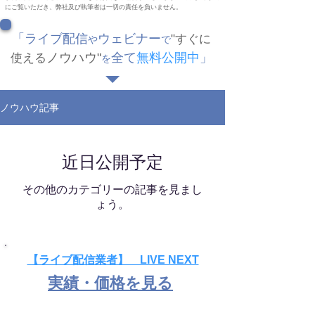
にご覧いただき、弊社及び執筆者は一切の責任を負いません。
「ライブ配信
ウェビナー
"
すぐに
や
で
ノウハウ
"
全て
無料公開中
」
使える
を
ノウハウ記事
近日公開予定
その他のカテゴリーの記事を見まし
ょう。
【ライブ配信業者】 LIVE NEXT
実績・価格を見る
全国どこでも交通費＆出張費無料