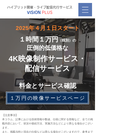
ハイブリッド開催・ライブ配信代行サービス
VISION
PLUS
2025年４月１日スタート
１時間１万円
（税別）の
​圧倒的低価格な
4K映像制作サービス・
配信サービス
料金とサービス確認
１万円の映像サービスページ
【注意事項】
本コラム、記事における技術情報や数値、仕様に関する情報など、全ての掲
載内容において、状況や接続方法、実施方法などにより異なる場合がござい
ます。
​また、掲載当時と現在の仕様などは異なる場合がございますので、参考まで