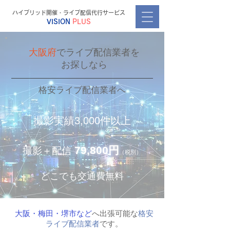
ハイブリッド開催・ライブ配信代行サービス
VISION
PLUS
大阪府
でライブ配信業者を
お探しなら
格安ライブ配信業者へ
撮影実績3,000件以上
79,800円
撮影＋配信
（税別）
どこでも交通費無料
大阪・梅田・堺市など
へ出張可能な
格安
ライブ配信業者
です。