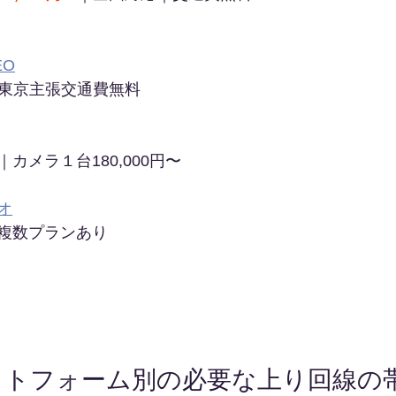
EO
〜｜東京主張交通費無料
カメラ１台180,000円〜
オ
複数プランあり
ットフォーム別の必要な上り回線の