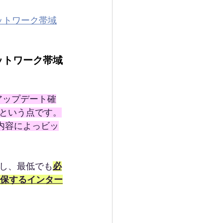
2-必要なネットワーク帯域
ットワーク帯域
アップデート確
という点です。
内容によっビッ
し、最低でも
必
確保するインター