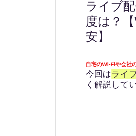
ライブ配
度は？【
安】
自宅のWi-Fiや会
今回は
ライ
く解説して