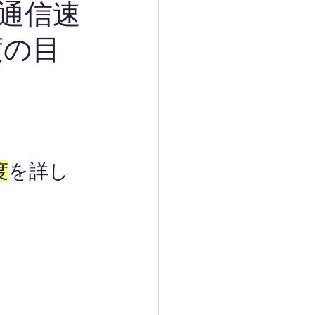
通信速
度の目
度
を詳し