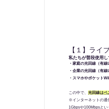
【１】ライ
私たちが普段使用し
・家庭の光回線（有線LA
・企業の光回線（有線LA
・スマホやポケットWiF
この中で、
光回線は
ベ
※インターネットの通
1Gbpsや100Mb