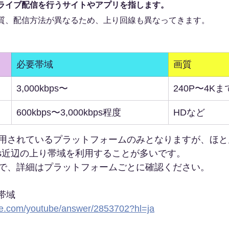
ライブ配信を行うサイトやアプリを指します。
質、配信方法が異なるため、上り回線も異なってきます。
必要帯域
画質
​3,000kbps〜
​240P〜4K
600kbps〜3,000kbps程度
HDなど
用されているプラットフォームのみとなりますが、ほと
00kbps近辺の上り帯域を利用することが多いです。
で、詳細はプラットフォームごとに確認ください。
要帯域
gle.com/youtube/answer/2853702?hl=ja