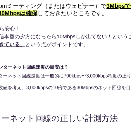
veやZoomミーティング（またはウェビナー）で
3Mbp
0Mbpsは確保
しておきたいところです。
から安心！
信本番の夕方になったら10Mbpsしか出てない！という
きている」
という点がポイントです。
ンターネット回線速度の目安は？
ネット回線速度は一般的に700kbps〜3,000kbps程度の
を考え、3,000kbpsの10倍である30Mbpsのネット回線
ターネット回線の正しい計測方法